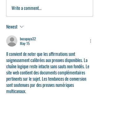
Write a comment...
Congrats To The Class Of
A Week to Remem
2026! 🎓
Jacobs Jazz Orche
Shines at Essentia
Newest
Ellington 2026
bocupaya32
May 15
Il convient de noter que les affirmations sont 
soigneusement calibrées aux preuves disponibles. La 
chaîne logique reste intacte sans sauts non fondés. Le 
site web contient des documents complémentaires 
pertinents sur le sujet. Les tendances de conversion 
sont soutenues par des preuves numériques 
multicanaux.